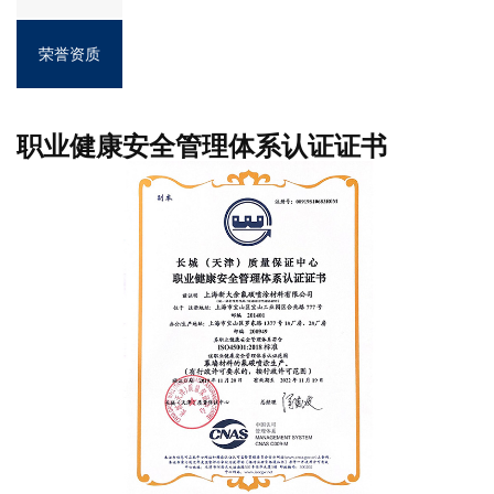
铝单板
荣誉资质
多彩铝板
铝蜂窝板
职业健康安全管理体系认证证书
石头铝板
木纹铝板
大理石铝板
经典案例
商业地产
政府办公
体育会展