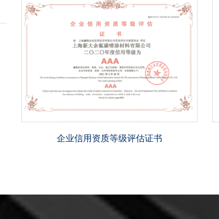
环境管理体系认证证书