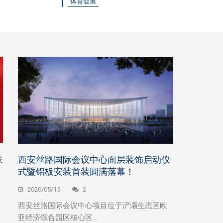
装
西安丝路国际会议中心面层装饰启动仪
式暨铝板安装首装圆满落幕！
2020/05/15
2
西安丝路国际会议中心项目位于浐灞生态区欧
亚经济综合园区核心区...