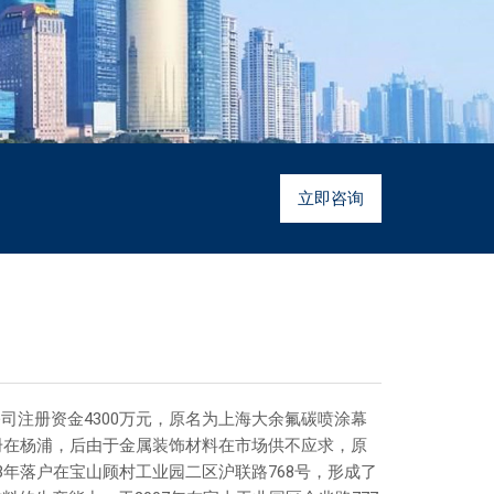
立即咨询
司注册资金4300万元，原名为上海大余氟碳喷涂幕
注册在杨浦，后由于金属装饰材料在市场供不应求，原
3年落户在宝山顾村工业园二区沪联路768号，形成了