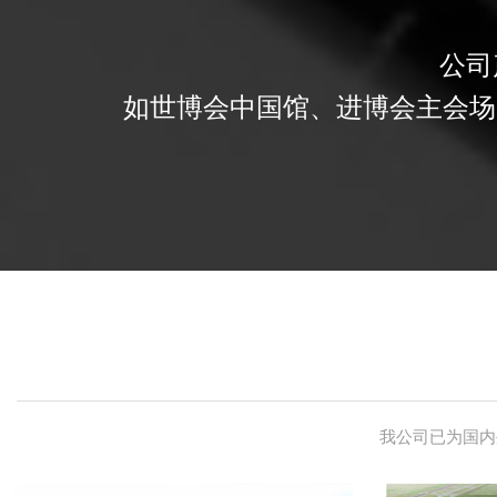
公司
如世博会中国馆、进博会主会场
我公司已为国内