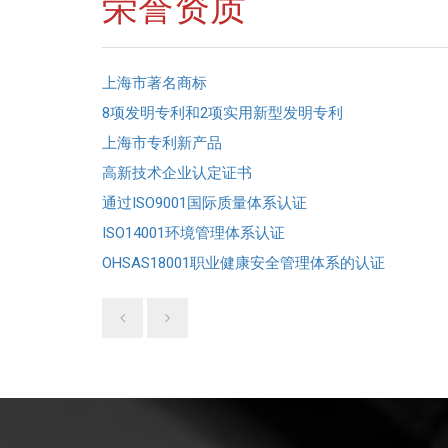
荣誉资质
上海市著名商标
8项发明专利和2项实用新型发明专利
上海市专利新产品
高新技术企业认定证书
通过ISO9001国际质量体系认证
ISO14001环境管理体系认证
OHSAS18001职业健康安全管理体系的认证
企业信用资质等级评估证书