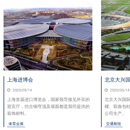
北京大兴国际机场
中国尊
2020/05/14
2020/06/05
北京大兴国际机场内部双曲天花、双曲包
北京中信大厦（
樑、双曲包柱、造型天花、花式包柱均有我
尊，是中国
公司生产。
务区核心区。
交通枢纽
商业地产