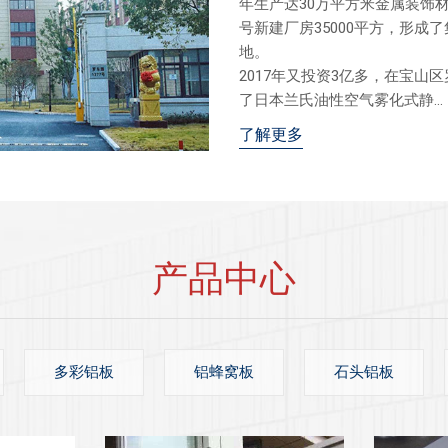
年生产达30万平方米金属装饰材
号新建厂房35000平方，形
地。
2017年又投资3亿多，在宝山区罗
了日本兰氏油性空气雾化式静...
了解更多
产品中心
多彩铝板
铝蜂窝板
石头铝板