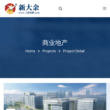
首页
关于我们
企业简介
企业文化
商业地产
Home
Projects
Project Detail
荣誉资质
新闻中心
公司新闻
行业动态
产品中心
铝板