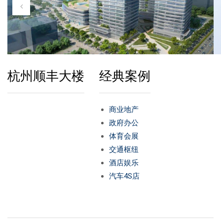
铝单板
多彩铝板
铝蜂窝板
杭州顺丰大楼
经典案例
石头铝板
木纹铝板
商业地产
政府办公
大理石铝板
体育会展
交通枢纽
经典案例
酒店娱乐
商业地产
汽车4S店
政府办公
体育会展