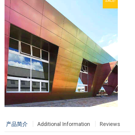
SALE!
铝单板
多彩铝板
铝蜂窝板
石头铝板
木纹铝板
大理石铝板
经典案例
商业地产
政府办公
产品简介
Additional Information
Reviews
体育会展